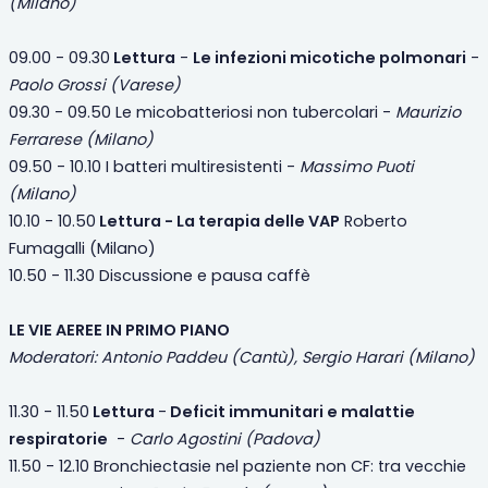
(Milano)
09.00 - 09.30
Lettura
-
Le infezioni micotiche polmonari
-
Paolo Grossi (Varese)
09.30 - 09.50 Le micobatteriosi non tubercolari -
Maurizio
Ferrarese (Milano)
09.50 - 10.10 I batteri multiresistenti -
Massimo Puoti
(Milano)
10.10 - 10.50
Lettura - La terapia delle VAP
Roberto
Fumagalli (Milano)
10.50 - 11.30 Discussione e pausa caffè
LE VIE AEREE IN PRIMO PIANO
Moderatori: Antonio Paddeu (Cantù), Sergio Harari (Milano)
11.30 - 11.50
Lettura
-
Deficit immunitari e malattie
respiratorie
-
Carlo Agostini (Padova)
11.50 - 12.10 Bronchiectasie nel paziente non CF: tra vecchie