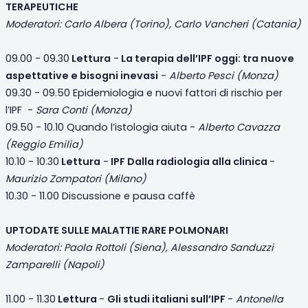
TERAPEUTICHE
Moderatori: Carlo Albera (Torino), Carlo Vancheri (Catania)
09.00 - 09.30
Lettura
-
La terapia dell’IPF oggi: tra nuove
aspettative e bisogni inevasi
-
Alberto Pesci (Monza)
09.30 - 09.50 Epidemiologia e nuovi fattori di rischio per
l’IPF -
Sara Conti (Monza)
09.50 - 10.10 Quando l’istologia aiuta -
Alberto Cavazza
(Reggio Emilia)
10.10 - 10.30
Lettura
-
IPF Dalla radiologia alla clinica
-
Maurizio Zompatori (Milano)
10.30 - 11.00 Discussione e pausa caffè
UPTODATE SULLE MALATTIE RARE POLMONARI
Moderatori: Paola Rottoli (Siena), Alessandro Sanduzzi
Zamparelli (Napoli)
11.00 - 11.30
Lettura
-
Gli studi italiani sull’IPF
-
Antonella