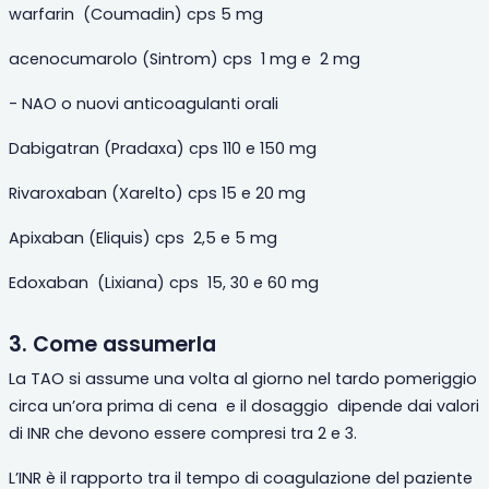
warfarin
(
Coumadin)
cps
5 mg
acenocumarolo
(
Sintrom) cps
1 mg e
2 mg
- NAO o nuovi anticoagulanti orali
Dabigatran
(
Pradaxa) cps 110 e 150 mg
Rivaroxaban
(
Xarelto) cps 15 e 20 mg
Apixaban
(
Eliquis) cps
2,5 e 5 mg
Edoxaban
(
Lixiana) cps
15, 30 e 60 mg
3. Come assumerla
La TAO si assume una volta al giorno nel tardo pomeriggio
circa un’ora prima di cena
e il dosaggio
dipende dai valori
di INR che devono essere compresi tra 2 e 3.
L’INR è il rapporto tra il tempo di coagulazione del paziente