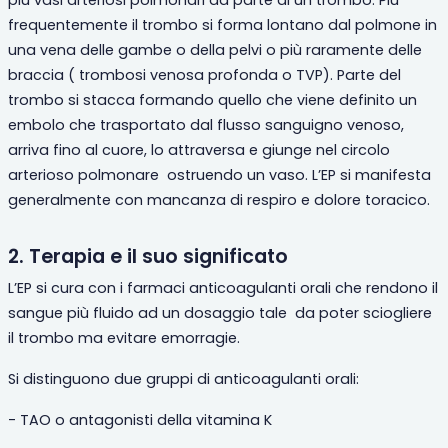
più vasi arteriosi polmonari da parte di un trombo. Più
frequentemente il trombo si forma lontano dal polmone in
una vena delle gambe o della pelvi o più raramente delle
braccia
(
trombosi venosa profonda o TVP). Parte del
trombo si stacca formando quello che viene definito un
embolo che trasportato dal flusso sanguigno venoso,
arriva fino al cuore, lo attraversa e giunge nel circolo
arterioso polmonare
ostruendo un vaso. L’EP si manifesta
generalmente con mancanza di respiro e dolore toracico.
2. Terapia e il suo significato
L’EP si cura con i farmaci anticoagulanti orali che rendono il
sangue più fluido ad un dosaggio tale
da poter sciogliere
il trombo ma evitare emorragie.
Si distinguono due gruppi di anticoagulanti orali:
- TAO o antagonisti della vitamina K