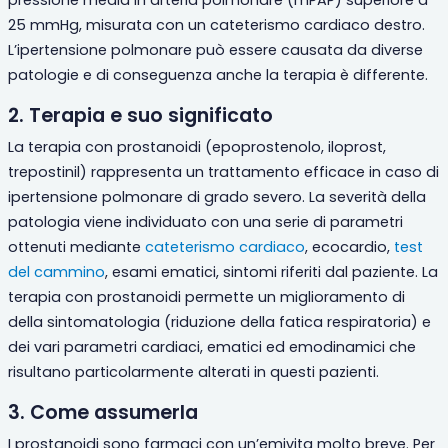
pressione media in arteria polmonare (
mPAP) superiore a
25 mmHg
, misurata con un cateterismo cardiaco destro.
L’ipertensione polmonare può essere causata da diverse
patologie e di conseguenza anche la terapia è differente.
2. Terapia e suo significato
La terapia con
prostanoidi (epoprostenolo, iloprost,
trepostinil) rappresenta un trattamento efficace in caso di
ipertensione polmonare di grado severo. La severità della
patologia viene individuato con una serie di parametri
ottenuti mediante
cateterismo cardiaco
, ecocardio,
test
del cammino
, esami ematici, sintomi riferiti dal paziente. La
terapia con prostanoidi permette un miglioramento di
della sintomatologia (riduzione della fatica respiratoria) e
dei vari parametri cardiaci, ematici ed emodinamici che
risultano particolarmente alterati in questi pazienti.
3. Come assumerla
I
prostanoidi sono farmaci con un’emivita molto breve. Per