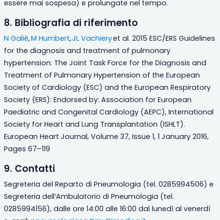
essere mai sospesa) e prolungate nel tempo.
8. Bibliografia di riferimento
N Galiè
,
M Humbert
,
JL Vachiery
et al.
2015 ESC/ERS Guidelines
for the diagnosis and treatment of pulmonary
hypertension: The Joint Task Force for the Diagnosis and
Treatment of Pulmonary Hypertension of the European
Society of Cardiology (ESC) and the European Respiratory
Society (ERS): Endorsed by: Association for European
Paediatric and Congenital Cardiology (AEPC), International
Society for Heart and Lung Transplantation (ISHLT)
.
European Heart Journal
, Volume 37, Issue 1, 1 January 2016,
Pages 67–119
9. Contatti
Segreteria del Reparto di Pneumologia
(tel. 0285994506) e
Segreteria dell’Ambulatorio di Pneumologia (tel.
0285994156), dalle ore 14:00 alle 16:00 dal lunedì al venerdì