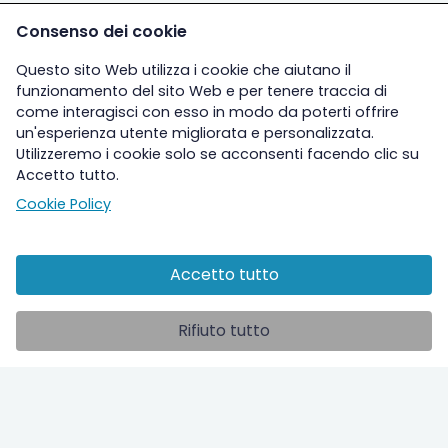
Consenso dei cookie
Questo sito Web utilizza i cookie che aiutano il
funzionamento del sito Web e per tenere traccia di
come interagisci con esso in modo da poterti offrire
un'esperienza utente migliorata e personalizzata.
Utilizzeremo i cookie solo se acconsenti facendo clic su
Accetto tutto.
Cookie Policy
Accetto tutto
Altre sezioni
Rifiuto tutto
Ospedale
Studi clinici
ilPolmone TV
Info utili