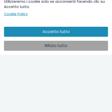
Utilizzeremo i cookie solo se acconsenti facendo clic su
Accetto tutto.
Cookie Policy
Accetto tutto
Altre sezioni
Rifiuto tutto
Ospedale
Studi clinici
ilPolmone TV
Info utili
Contatti
Chi siamo
Legal
Privacy