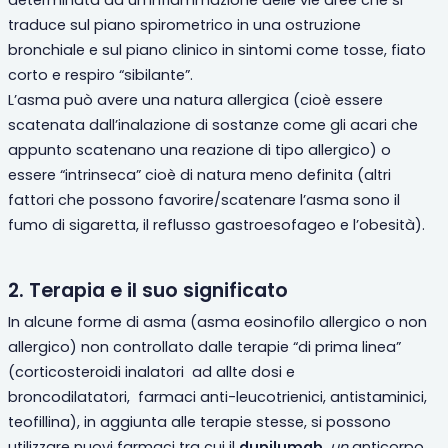
determinata da un’infiammazione delle vie aree che si
traduce sul piano spirometrico in una ostruzione
bronchiale e sul piano clinico in sintomi come tosse, fiato
corto e respiro “sibilante”.
L’asma può avere una natura allergica (cioè essere
scatenata dall’inalazione di sostanze come gli acari che
appunto scatenano una reazione di tipo allergico) o
essere “intrinseca” cioè di natura meno definita (altri
fattori che possono favorire/scatenare l’asma sono il
fumo di sigaretta, il reflusso gastroesofageo e l’obesità).
2. Terapia e il suo significato
In alcune forme di asma (asma eosinofilo allergico o non
allergico) non controllato dalle terapie “di prima linea”
(corticosteroidi inalatori ad allte dosi e
broncodilatatori, farmaci anti-leucotrienici, antistaminici,
teofillina), in aggiunta alle terapie stesse, si possono
utilizzare nuovi farmaci tra cui il
dupilumab
, un
anticorpo