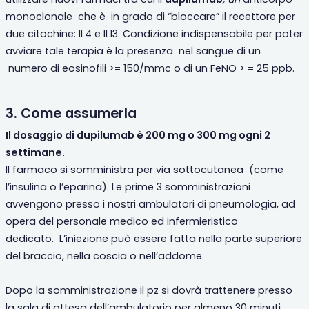
monoclonale che è in grado di “bloccare” il recettore per
due citochine: IL4 e IL13. Condizione indispensabile per poter
avviare tale terapia è la presenza nel sangue di un
numero di eosinofili >= 150/mmc o di un FeNO > = 25 ppb.
3. Come assumerla
Il dosaggio di dupilumab è 200 mg o 300 mg ogni 2
settimane.
Il farmaco si somministra per via sottocutanea (come
l’insulina o l’eparina). Le prime 3 somministrazioni
avvengono presso i nostri ambulatori di pneumologia, ad
opera del personale medico ed infermieristico
dedicato. L’iniezione può essere fatta nella parte superiore
del braccio, nella coscia o nell’addome.
Dopo la somministrazione il pz si dovrà trattenere presso
la sala di attesa dell’ambulatorio per almeno 30 minuti,