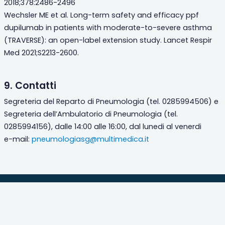
2018;378:2486-2496
Wechsler ME et al. Long-term safety and efficacy ppf
dupilumab in patients with moderate-to-severe asthma
(TRAVERSE): an open-label extension study. Lancet Respir
Med 2021;S2213-2600.
9. Contatti
Segreteria del Reparto di Pneumologia (tel. 0285994506) e
Segreteria dell’Ambulatorio di Pneumologia (tel.
0285994156), dalle 14:00 alle 16:00, dal lunedi al venerdi
e-mail:
pneumologiasg@multimedica.it