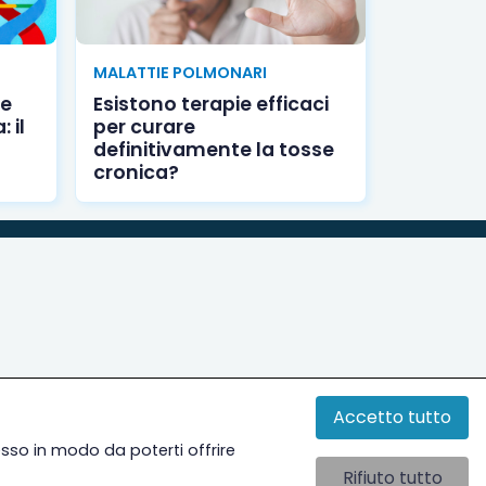
MALATTIE POLMONARI
 e
Esistono terapie efficaci
 il
per curare
definitivamente la tosse
cronica?
Accetto tutto
esso in modo da poterti offrire
Rifiuto tutto
Seguici sui social