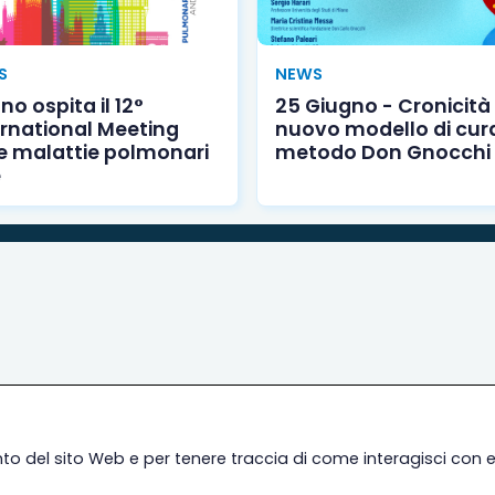
S
NEWS
no ospita il 12°
25 Giugno - Cronicità
ernational Meeting
nuovo modello di cura:
le malattie polmonari
metodo Don Gnocchi
e
nto del sito Web e per tenere traccia di come interagisci con 
ili
Legal