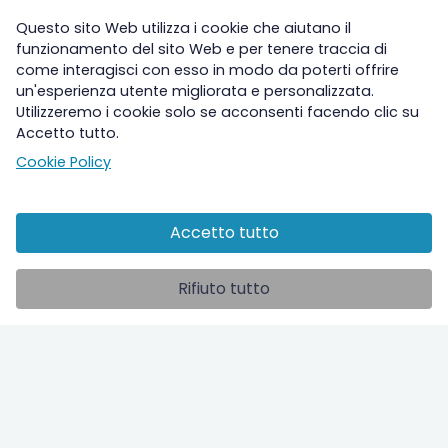
Questo sito Web utilizza i cookie che aiutano il
funzionamento del sito Web e per tenere traccia di
come interagisci con esso in modo da poterti offrire
un'esperienza utente migliorata e personalizzata.
Utilizzeremo i cookie solo se acconsenti facendo clic su
Accetto tutto.
Cookie Policy
Accetto tutto
Altre sezioni
Rifiuto tutto
Ospedale
Studi clinici
ilPolmone TV
Info utili
Contatti