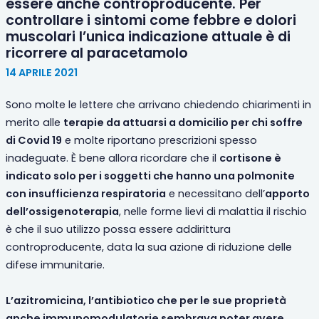
essere anche controproducente. Per
controllare i sintomi come febbre e dolori
muscolari l’unica indicazione attuale è di
ricorrere al paracetamolo
14 APRILE 2021
Sono molte le lettere che arrivano chiedendo chiarimenti in
merito alle
terapie da attuarsi a domicilio per chi soffre
di Covid 19
e molte riportano prescrizioni spesso
inadeguate. È bene allora ricordare che il
cortisone è
indicato solo per i soggetti che hanno una polmonite
con insufficienza respiratoria
e necessitano dell’
apporto
dell’ossigenoterapia
, nelle forme lievi di malattia il rischio
è che il suo utilizzo possa essere addirittura
controproducente, data la sua azione di riduzione delle
difese immunitarie.
L’azitromicina, l’antibiotico che per le sue proprietà
anche immunomodulatorie sembrava poter avere