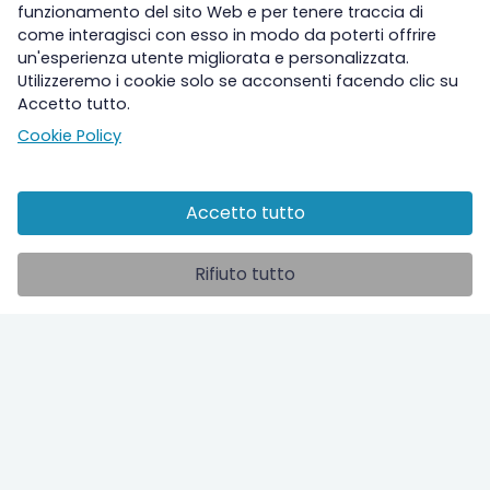
funzionamento del sito Web e per tenere traccia di
come interagisci con esso in modo da poterti offrire
un'esperienza utente migliorata e personalizzata.
Utilizzeremo i cookie solo se acconsenti facendo clic su
Accetto tutto.
Cookie Policy
Accetto tutto
Altre sezioni
Rifiuto tutto
Ospedale
Studi clinici
ilPolmone TV
Info utili
Contatti
Chi siamo