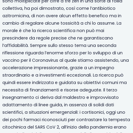
sono moltiplicate per cifre a tre zeri in una sorte di follia
collettiva, ha poi dimostrato, così come l’antibiotico
azitromicina, di non avere alcun effetto benefico ma in
cambio di regalare alcune tossicità a chi lo assume. La
morale è che la ricerca scientifica non può mai
prescindere da regole precise che ne garantiscano
l’affidabilità. Sempre sullo stesso tema una seconda
riflessione riguarda l’enorme sforzo per lo sviluppo di un
vaccino per il Coronavirus al quale stiamo assistendo, una
accelerazione impressionante, grazie a un impegno
straordinario e a investimenti eccezionali. La ricerca può
quindi essere indirizzata e guidata su obiettivi comuni ma
necessita di finanziamenti e risorse adeguate. Il terzo
insegnamento ci deriva dal maldestro e improvvisato
adattamento di linee guida, in assenza di solidi dati
scientifici, a situazioni emergenziali: i cortisonici, oggi uno
dei pochi farmaci riconosciuti per contrastare la tempesta
citochinica del SARS CoV 2, all’inizio della pandemia erano