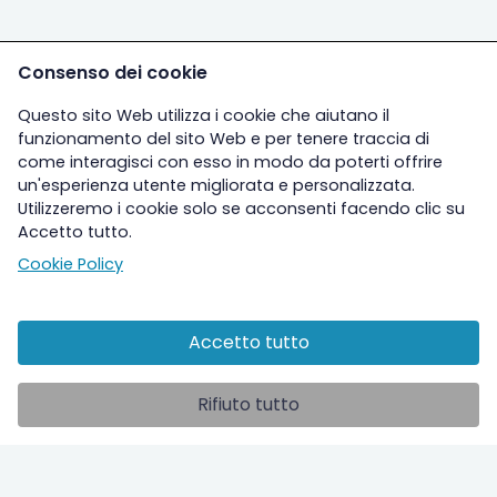
Consenso dei cookie
Questo sito Web utilizza i cookie che aiutano il
funzionamento del sito Web e per tenere traccia di
come interagisci con esso in modo da poterti offrire
un'esperienza utente migliorata e personalizzata.
Utilizzeremo i cookie solo se acconsenti facendo clic su
Accetto tutto.
Cookie Policy
Accetto tutto
Altre sezioni
Rifiuto tutto
Ospedale
Studi clinici
ilPolmone TV