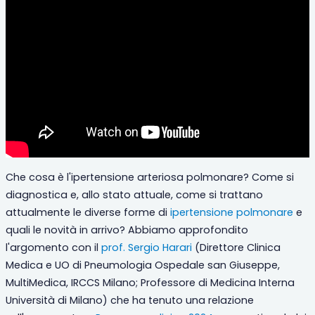
Che cosa è l'ipertensione arteriosa polmonare? Come si
diagnostica e, allo stato attuale, come si trattano
attualmente le diverse forme di
ipertensione polmonare
e
quali le novità in arrivo? Abbiamo approfondito
l'argomento con il
prof. Sergio Harari
(Direttore Clinica
Medica e UO di Pneumologia Ospedale san Giuseppe,
MultiMedica, IRCCS Milano; Professore di Medicina Interna
Università di Milano) che ha tenuto una relazione