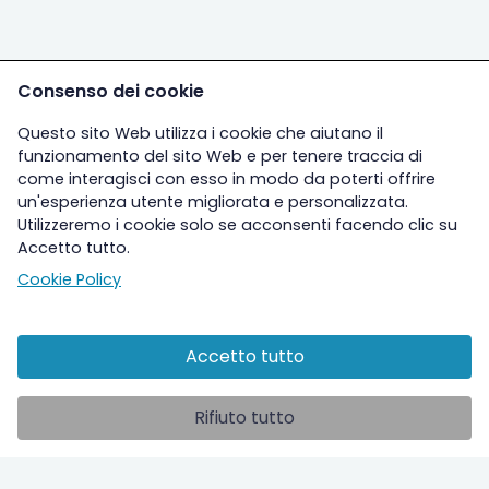
Consenso dei cookie
Questo sito Web utilizza i cookie che aiutano il
funzionamento del sito Web e per tenere traccia di
come interagisci con esso in modo da poterti offrire
un'esperienza utente migliorata e personalizzata.
Utilizzeremo i cookie solo se acconsenti facendo clic su
Accetto tutto.
Cookie Policy
Accetto tutto
Altre sezioni
Rifiuto tutto
Ospedale
Studi clinici
ilPolmone TV