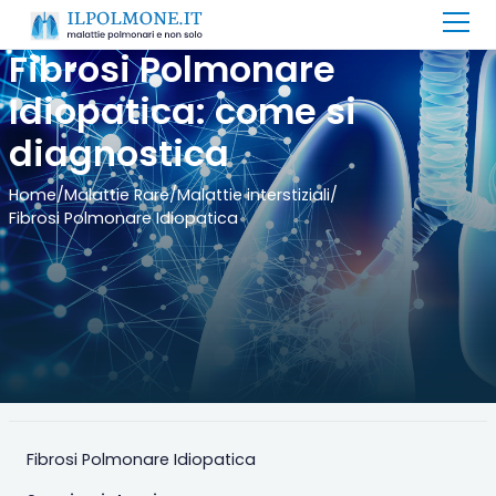
Fibrosi Polmonare
Idiopatica: come si
diagnostica
Home
/
Malattie Rare
/
Malattie interstiziali
/
Fibrosi Polmonare Idiopatica
Fibrosi Polmonare Idiopatica