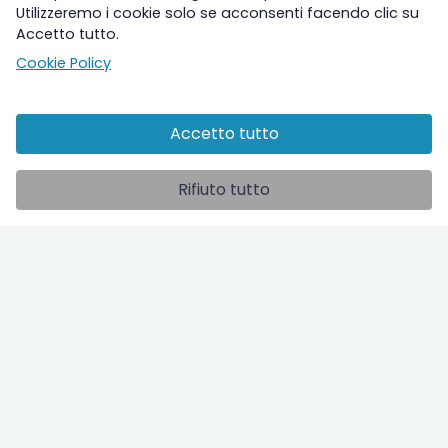
Utilizzeremo i cookie solo se acconsenti facendo clic su
Accetto tutto.
Cookie Policy
Accetto tutto
Altre sezioni
Rifiuto tutto
Ospedale
Studi clinici
ilPolmone TV
Info utili
Contatti
Chi siamo
Legal
Privacy