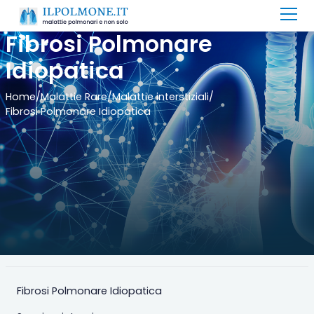
Fibrosi Polmonare
Idiopatica
Home
/
Malattie Rare
/
Malattie interstiziali
/
Fibrosi Polmonare Idiopatica
Fibrosi Polmonare Idiopatica